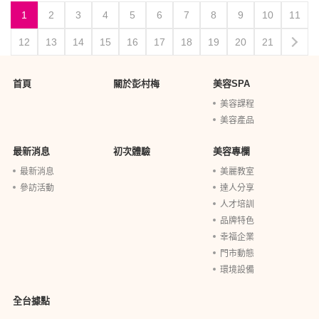
1
2
3
4
5
6
7
8
9
10
11
12
13
14
15
16
17
18
19
20
21
首頁
關於彭村梅
美容SPA
美容課程
美容產品
最新消息
初次體驗
美容專欄
最新消息
美麗教室
參訪活動
達人分享
人才培訓
品牌特色
幸福企業
門市動態
環境設備
全台據點