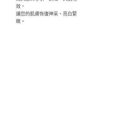
效，
讓您的肌膚恢復神采、亮白緊
緻。