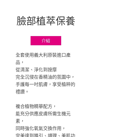
臉部植萃保養
介紹
全套使用義大利原裝進口產
品，
從清潔、淨化到按摩
完全沉侵在香精油的氛圍中，
手護每一吋肌膚，享受植粹的
禮讚。
複合植物精華配方，
能充分供應皮膚所需生機元
素，
同時強化氧氣交換作用，
完美達到導引、調理、美肌功