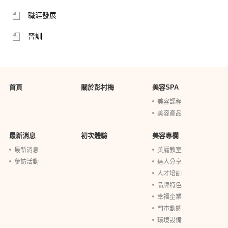
職涯發展
晉訓
首頁
關於彭村梅
美容SPA
美容課程
美容產品
最新消息
初次體驗
美容專欄
最新消息
美麗教室
參訪活動
達人分享
人才培訓
品牌特色
幸福企業
門市動態
環境設備