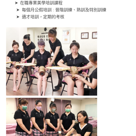
在職專業美學培訓課程
➤
每個月公假培訓 : 晉階訓練、熟訓及特別訓練
➤
適才培訓，定期的考核
➤