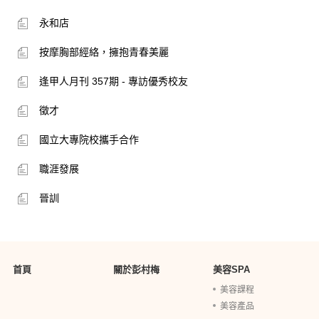
永和店
按摩胸部經絡，擁抱青春美麗
逢甲人月刊 357期 - 專訪優秀校友
徵才
國立大專院校攜手合作
職涯發展
晉訓
首頁
關於彭村梅
美容SPA
美容課程
美容產品