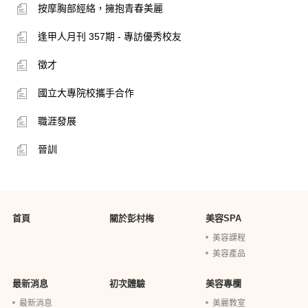
按摩胸部經絡，擁抱青春美麗
逢甲人月刊 357期 - 專訪優秀校友
徵才
國立大專院校攜手合作
職涯發展
晉訓
首頁
關於彭村梅
美容SPA
美容課程
美容產品
最新消息
初次體驗
美容專欄
最新消息
美麗教室