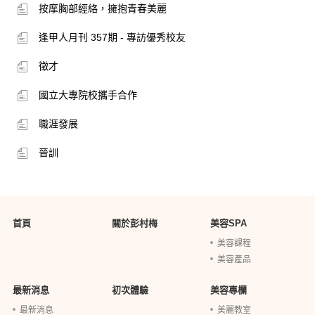
按摩胸部經絡，擁抱青春美麗
逢甲人月刊 357期 - 專訪優秀校友
徵才
國立大專院校攜手合作
職涯發展
晉訓
首頁
關於彭村梅
美容SPA
美容課程
美容產品
最新消息
初次體驗
美容專欄
最新消息
美麗教室