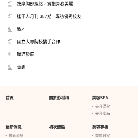
按摩胸部經絡，擁抱青春美麗
逢甲人月刊 357期 - 專訪優秀校友
徵才
國立大專院校攜手合作
職涯發展
晉訓
首頁
關於彭村梅
美容SPA
美容課程
美容產品
最新消息
初次體驗
美容專欄
最新消息
美麗教室