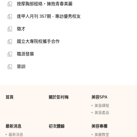
按摩胸部經絡，擁抱青春美麗
逢甲人月刊 357期 - 專訪優秀校友
徵才
國立大專院校攜手合作
職涯發展
晉訓
首頁
關於彭村梅
美容SPA
美容課程
美容產品
最新消息
初次體驗
美容專欄
最新消息
美麗教室