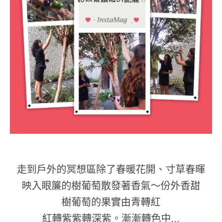
走到戶外的冥想區除了春暖花開、寸草春暉
映入眼簾的樹葡萄
散發著香氣～份外香甜
樹葡萄的果實由青轉紅
紅轉紫
紫轉深紫。漸漸轉色中...