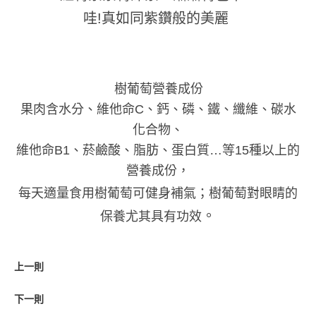
哇!真如同紫鑽般的美麗
樹葡萄營養成份
果肉含水分、維他命C、鈣、磷、鐵、纖維、碳水
化合物、
維他命B1、菸鹼酸、脂肪、蛋白質…等15種以上的
營養成份，
每天適量食用樹葡萄可健身補氣；樹葡萄對眼睛的
。
保養尤其具有功效
上一則
下一則