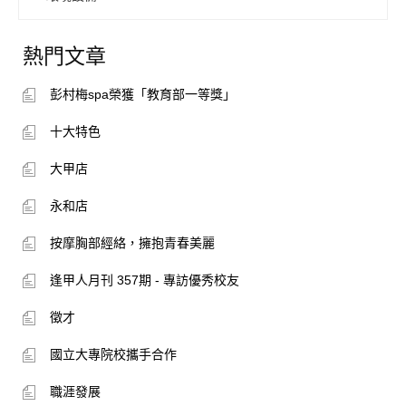
熱門文章
彭村梅spa榮獲「教育部一等獎」
十大特色
大甲店
永和店
按摩胸部經絡，擁抱青春美麗
逢甲人月刊 357期 - 專訪優秀校友
徵才
國立大專院校攜手合作
職涯發展