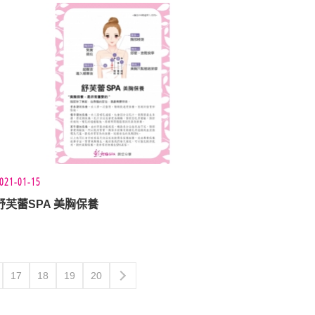
021-01-15
舒芙蕾SPA 美胸保養
17
18
19
20